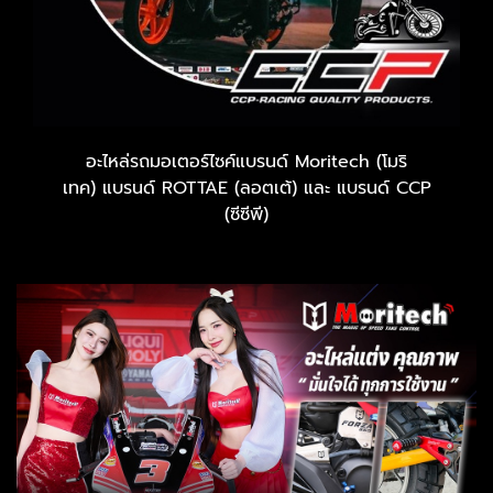
อะไหล่รถมอเตอร์ไซค์แบรนด์ Moritech (โมริ
เทค)
แบรนด์ ROTTAE (ลอตเต้) และ แบรนด์ CCP
(ซีซีพี)