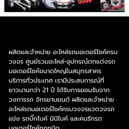
ผลิตและจําหน่าย อะไหล่รถมอเตอร์ไซค์ครบ
วงจร ศูนย์รวมอะไหล่-อุปกรณ์ตกแต่งรถ
มอเตอร์ไซค์ขนาดใหญ่ในสมุทรสาคร
บริการทั่วประเทศ เรามีประสบการณ์ที่
ยาวนานกว่า 21 ปี ได้รับการยอมรับจาก
วงการรถ จักรยานยนต์
ผลิตและจําหน่าย
อะไหล่รถมอเตอร์ไซค์ครบวงจรแวดวงรถ
แข่ง รถบิ๊กไบค์ มินิไบค์ และคนรักรถ
มอเตอร์ไซค์ทุกชนิด