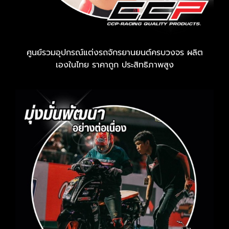
ศูนย์รวมอุปกรณ์แต่งรถจักรยานยนต์ครบวงจร
ผลิต
เองในไทย ราคาถูก ประสิทธิภาพสูง