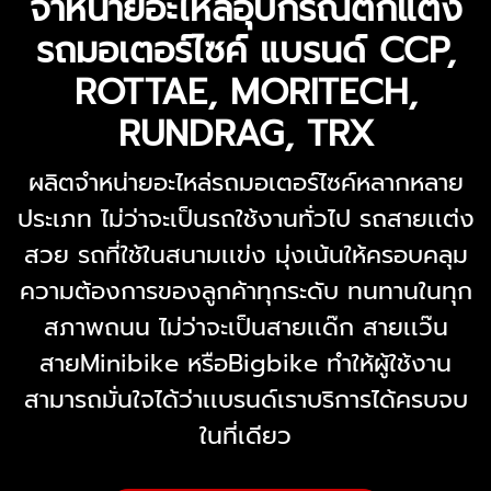
จำหน่ายอะไหล่อุปกรณ์ตกแต่ง
รถมอเตอร์ไซค์ แบรนด์ CCP,
ROTTAE, MORITECH,
RUNDRAG, TRX
ผลิตจำหน่ายอะไหล่รถมอเตอร์ไซค์หลากหลาย
ประเภท ไม่ว่าจะเป็นรถใช้งานทั่วไป รถสายเเต่ง
สวย รถที่ใช้ในสนามเเข่ง มุ่งเน้นให้ครอบคลุม
ความต้องการของลูกค้าทุกระดับ ทนทานในทุก
สภาพถนน ไม่ว่าจะเป็นสายเเด๊ก สายเเว๊น
สายMinibike หรือBigbike ทำให้ผู้ใช้งาน
สามารถมั่นใจได้ว่าเเบรนด์เราบริการได้ครบจบ
ในที่เดียว