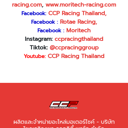
racing
.
com
,
www.moritech-racing.com
CCP Racing Thailand,
Facebook:
Rotae Racing,
Facebook :
Moritech
Facebook :
Instagram:
ccpracingthailand
Tiktok:
@ccpracinggroup
CCP Racing Thailand
Youtube:
ผลิตและจำหน่ายอะไหล่มอเตอร์ไซค์ - บริษัท