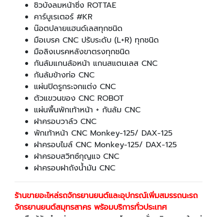
ชิวบังลมหน้าซิ่ง ROTTAE
คาร์บูเรเตอร์ #KR
น๊อตปลายแฮนด์เลสทุกชนิด
มือเบรค CNC ปรับระดับ (L+R) ทุกชนิด
มือลิงเบรคหลังขาตรงทุกชนิด
กันล้มแกนล้อหน้า แกนสแตนเลส CNC
กันล้มข้างท่อ CNC
แผ่นปิดรูกระจกแต่ง CNC
ตัวแขวนของ CNC ROBOT
แผ่นพื้นพักเท้าหน้า + กันล้ม CNC
ฝาครอบวาล์ว CNC
พักเท้าหน้า CNC Monkey-125/ DAX-125
ฝาครอบไมล์ CNC Monkey-125/ DAX-125
ฝาครอบสวิทซ์กุญแจ CNC
ฝาครอบฝาถังน้ำมัน CNC
ร้านขายอะไหล่รถจักรยานยนต์และอุปกรณ์เพิ่มสมรรถนะรถ
จักรยานยนต์สมุทรสาคร พร้อมบริการทั่วประเทศ