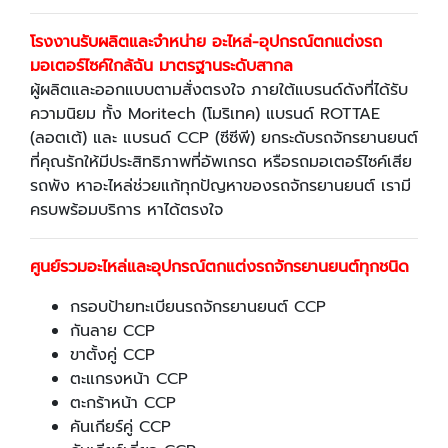
โรงงานรับผลิตและจำหน่าย อะไหล่-อุปกรณ์ตกแต่งรถ
มอเตอร์ไซค์ใกล้ฉัน มาตรฐานระดับสากล
ผู้ผลิตและออกแบบตามสั่งตรงใจ ภายใต้แบรนด์ดังที่ได้รับ
ความนิยม ทั้ง Moritech (โมริเทค) แบรนด์ ROTTAE
(ลอตเต้) และ แบรนด์ CCP (ซีซีพี) ยกระดับรถจักรยานยนต์
ที่คุณรักให้มีประสิทธิภาพที่อัพเกรด หรือรถมอเตอร์ไซค์เสีย
รถพัง หาอะไหล่ช่วยแก้ทุกปัญหาของรถจักรยานยนต์ เรามี
ครบพร้อมบริการ หาได้ตรงใจ
ศูนย์รวมอะไหล่และอุปกรณ์ตกแต่งรถจักรยานยนต์ทุกชนิด
กรอบป้ายทะเบียนรถจักรยานยนต์ CCP
กันลาย CCP
ขาตั้งคู่ CCP
ตะแกรงหน้า CCP
ตะกร้าหน้า CCP
คันเกียร์คู่ CCP